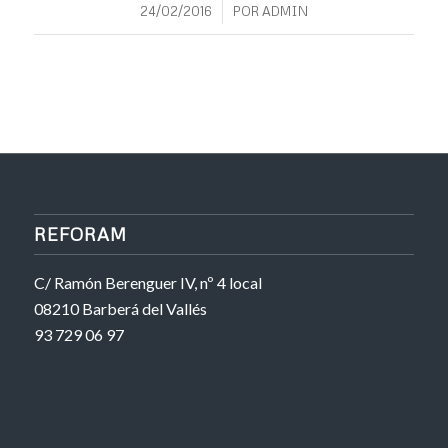
/
24/02/2016
POR
ADMIN
REFORAM
C/ Ramón Berenguer IV, nº 4 local
08210 Barberá del Vallés
93 729 06 97