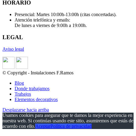
HORARIO
Presencial: Martes 10:00h-13:00h (citas concertadas).
Atención telefónica y emails:
De lunes a viernes de 9:00h a 19:00h.
LEGAL
Aviso legal
© Copyright - Instalaciones F.Ramos
Blog
Donde trabajamos
Trabajos
Elementos decorativos
Desplazarse hacia arriba
Usamos cookies para asegurar que te damos la mejor experiencia en
nuestra web. Si continúas usando este sitio, asumiremos que estás de
acuerdo con ello.
Aceptar
Política de privacidad